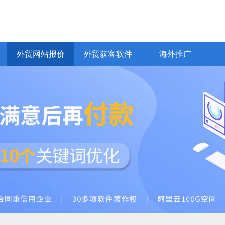
网易CRM客户管理
网易企业邮箱
Bing推广
yahoo推广
全球站链
VideoGoo视频
化
EDM邮件营销
普通网站建设
价值观
外贸AI员工
商城网站开发
商务服务
商城、行业门户
响应式、H5
通
外贸网站报价
外贸获客软件
海外推广
外贸网站报价
外贸获客软件
海外推广