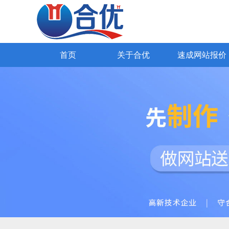
SEO网站优化
网易外贸通
Google推广
Yandex推广
外贸网站报价
98种国际语言
全网营销网站
公司简介
海关数据获客
高端网站设计
公司文
知名企业
企业官网
首页
关于合优
速成网站报价
首页
关于合优
速成网站报价
解决方案