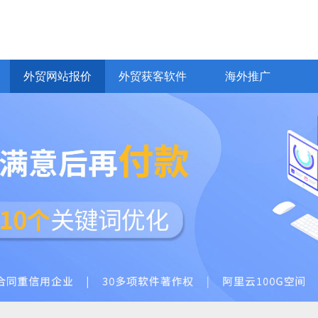
网易CRM客户管理
网易企业邮箱
Bing推广
yahoo推广
全球站链
VideoGoo视频
化
EDM邮件营销
普通网站建设
价值观
外贸AI员工
商城网站开发
商务服务
商城、行业门户
响应式、H5
通
外贸网站报价
外贸获客软件
海外推广
外贸网站报价
外贸获客软件
海外推广