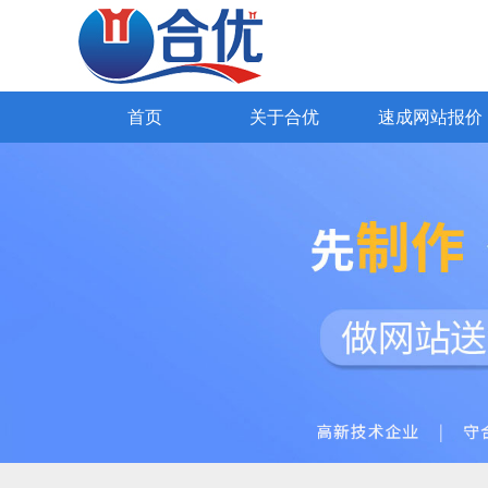
SEO网站优化
网易外贸通
Google推广
Yandex推广
外贸网站报价
98种国际语言
全网营销网站
公司简介
海关数据获客
高端网站设计
公司文
知名企业
企业官网
首页
关于合优
速成网站报价
首页
关于合优
速成网站报价
解决方案