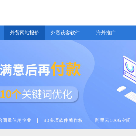
网易CRM客户管理
网易企业邮箱
Bing推广
yahoo推广
全球站链
VideoGoo视频
化
EDM邮件营销
普通网站建设
价值观
外贸AI员工
商城网站开发
商务服务
商城、行业门户
响应式、H5
通
外贸网站报价
外贸获客软件
海外推广
外贸网站报价
外贸获客软件
海外推广