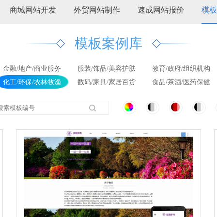
商城网站开发
外贸网站制作
速成网站报价
模板
模板案例库
金融/地产/商业服务
服装/饰品/美容护肤
教育/政府/组织机构
化工/环保/农林牧渔
数码/家具/家居百货
食品/茶酒/医药保健