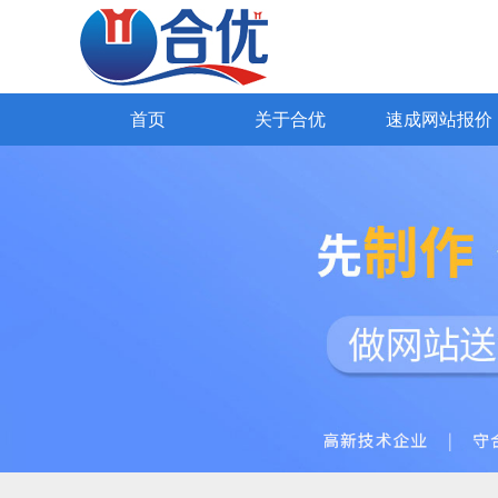
SEO网站优化
网易外贸通
Google推广
Yandex推广
外贸网站报价
98种国际语言
全网营销网站
公司简介
海关数据获客
高端网站设计
公司文
知名企业
企业官网
首页
关于合优
速成网站报价
首页
关于合优
速成网站报价
解决方案