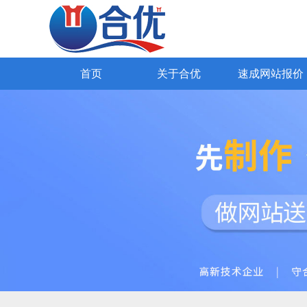
SEO网站优化
网易外贸通
Google推广
Yandex推广
外贸网站报价
98种国际语言
全网营销网站
公司简介
海关数据获客
高端网站设计
公司文
知名企业
企业官网
首页
关于合优
速成网站报价
首页
关于合优
速成网站报价
解决方案