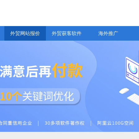
网易CRM客户管理
网易企业邮箱
Bing推广
yahoo推广
全球站链
VideoGoo视频
化
EDM邮件营销
普通网站建设
价值观
外贸AI员工
商城网站开发
商务服务
商城、行业门户
响应式、H5
通
外贸网站报价
外贸获客软件
海外推广
外贸网站报价
外贸获客软件
海外推广