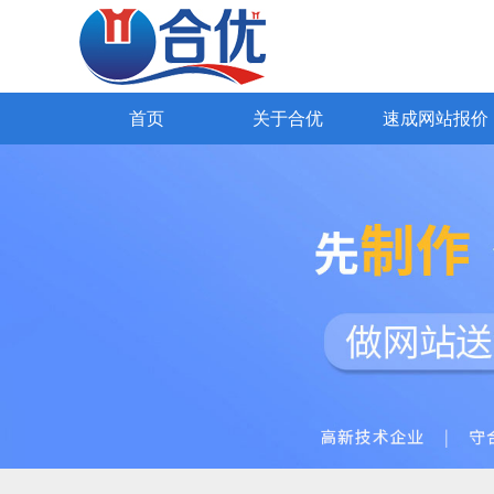
SEO网站优化
网易外贸通
Google推广
Yandex推广
外贸网站报价
98种国际语言
全网营销网站
公司简介
海关数据获客
高端网站设计
公司文
知名企业
企业官网
首页
关于合优
速成网站报价
首页
关于合优
速成网站报价
解决方案