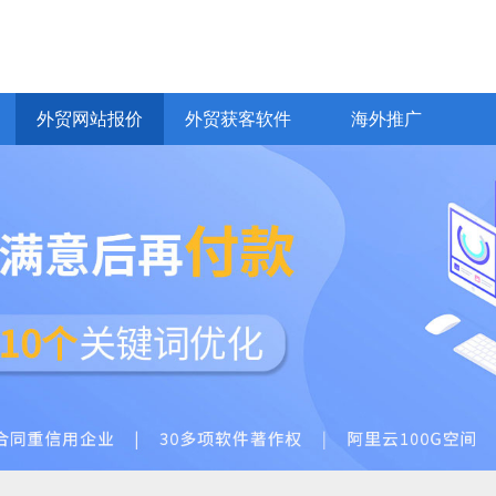
网易CRM客户管理
网易企业邮箱
Bing推广
yahoo推广
全球站链
VideoGoo视频
化
EDM邮件营销
普通网站建设
价值观
外贸AI员工
商城网站开发
商务服务
商城、行业门户
响应式、H5
通
外贸网站报价
外贸获客软件
海外推广
外贸网站报价
外贸获客软件
海外推广