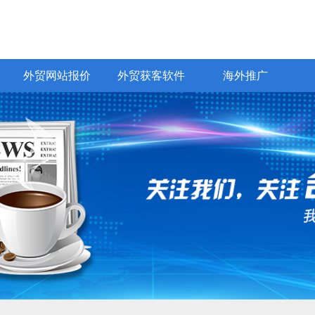
网易CRM客户管理
网易企业邮箱
Bing推广
yahoo推广
全球站链
VideoGoo视频
化
EDM邮件营销
普通网站建设
价值观
外贸AI员工
商城网站开发
商务服务
商城、行业门户
响应式、H5
通
外贸网站报价
外贸获客软件
海外推广
外贸网站报价
外贸获客软件
海外推广