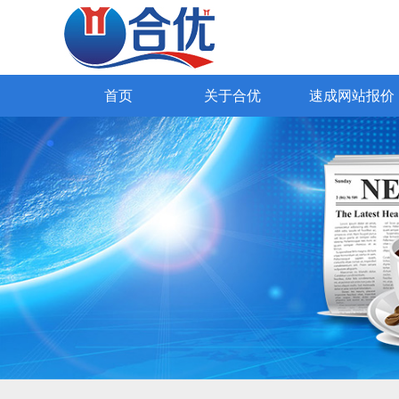
SEO网站优化
网易外贸通
Google推广
Yandex推广
外贸网站报价
98种国际语言
全网营销网站
公司简介
海关数据获客
高端网站设计
公司文
知名企业
企业官网
首页
关于合优
速成网站报价
首页
关于合优
速成网站报价
解决方案